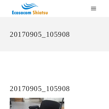
Saltar
al
contenido
20170905_105908
20170905_105908