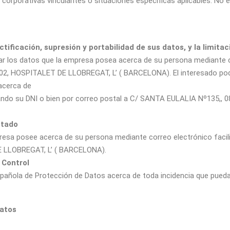
corporativas vinculantes o situaciones específicas aplicables: No e
tificación, supresión y portabilidad de sus datos, y la limita
nar los datos que la empresa posea acerca de su persona mediante c
2, HOSPITALET DE LLOBREGAT, L’ ( BARCELONA). El interesado podrá
 acerca de
tando su DNI o bien por correo postal a C/ SANTA EULALIA Nº135,,
stado
presa posee acerca de su persona mediante correo electrónico facil
 LLOBREGAT, L’ ( BARCELONA).
 Control
spañola de Protección de Datos acerca de toda incidencia que pueda 
datos