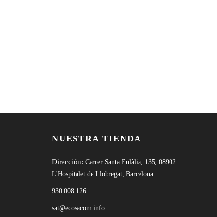
NUESTRA TIENDA
Dirección:
Carrer Santa Eulàlia, 135, 08902
L'Hospitalet de Llobregat, Barcelona
930 008 126
sat@ecosacom.info