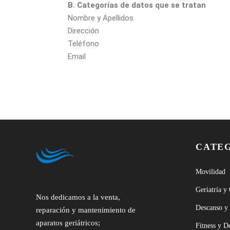
B. Categorías de datos que se tratan
Nombre y Apellidos
Dirección
Teléfono
Email
CATE
Movilidad
Geriatría y
Nos dedicamos a la venta,
Descanso y
reparación y mantenimiento de
aparatos geriátricos;
Fitness y D