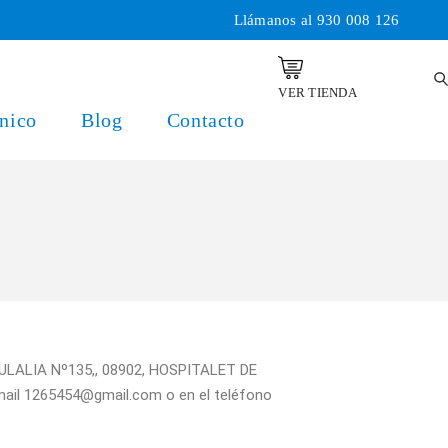
Llámanos al
930 008 126
VER TIENDA
nico
Blog
Contacto
EULALIA Nº135,, 08902, HOSPITALET DE
mail 1265454@gmail.com o en el teléfono