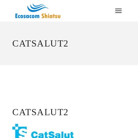
Saltar
al
contenido
CATSALUT2
CATSALUT2