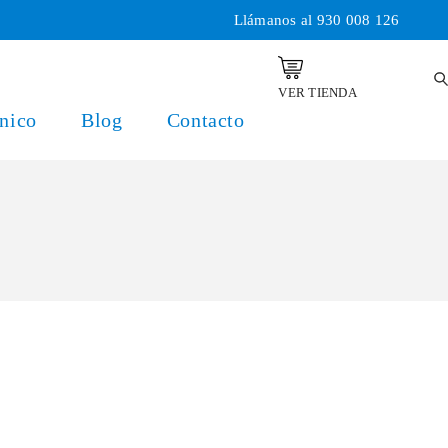
Llámanos al
930 008 126
VER TIENDA
nico
Blog
Contacto