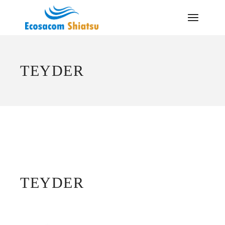
Saltar
al
contenido
TEYDER
TEYDER