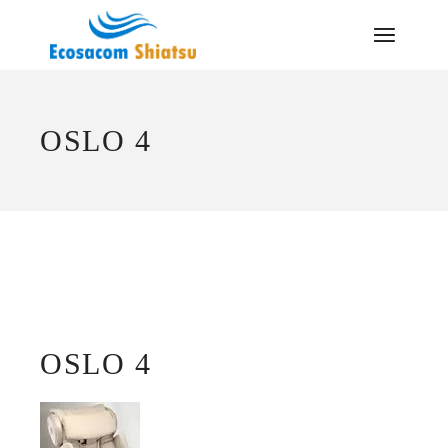
Saltar
al
contenido
OSLO 4
OSLO 4