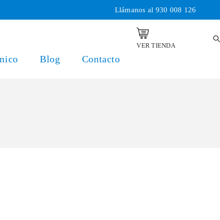
Llámanos al
930 008 126
VER TIENDA
nico
Blog
Contacto