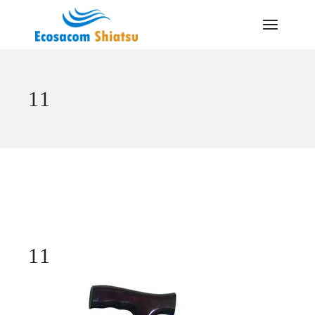
Saltar
al
contenido
11
11