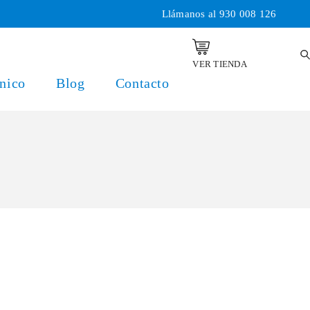
Llámanos al
930 008 126
VER TIENDA
nico
Blog
Contacto