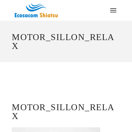
Saltar
al
contenido
MOTOR_SILLON_RELA
X
MOTOR_SILLON_RELA
X