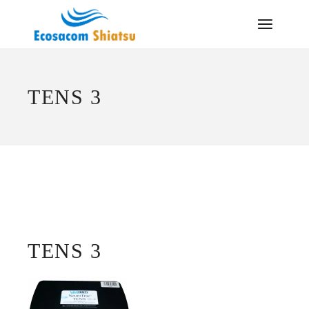
Saltar
al
contenido
TENS 3
TENS 3