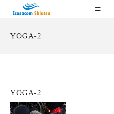
Saltar
al
contenido
YOGA-2
YOGA-2