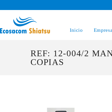
Saltar
al
contenido
Inicio
Empres
REF: 12-004/2 M
COPIAS