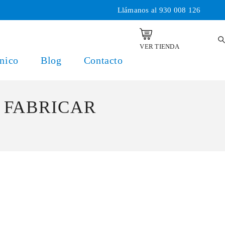
Llámanos al
930 008 126
VER TIENDA
nico
Blog
Contacto
A FABRICAR