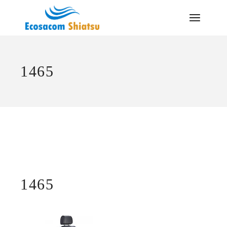
Saltar
al
contenido
1465
1465