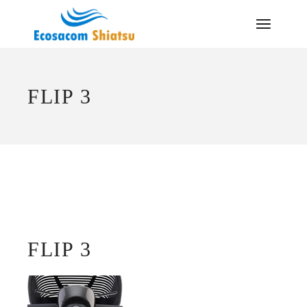
Saltar
al
contenido
FLIP 3
FLIP 3