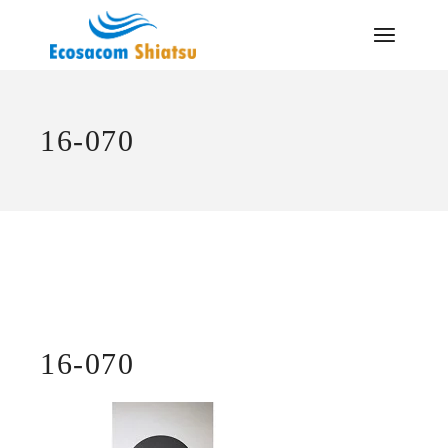
Saltar
al
contenido
16-070
16-070