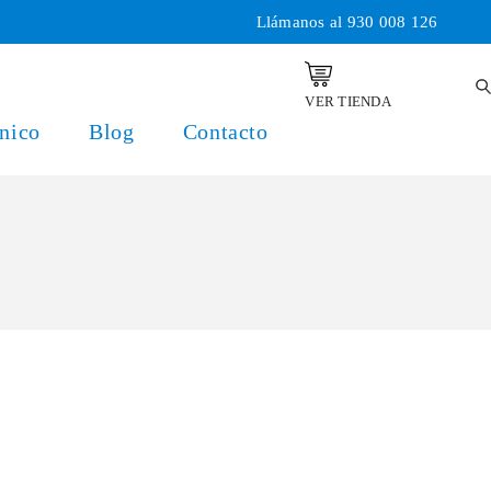
Llámanos al
930 008 126
VER TIENDA
nico
Blog
Contacto