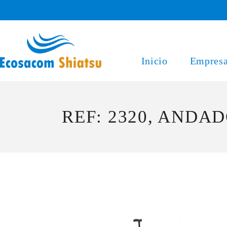
Saltar
al
contenido
Inicio
Empres
REF: 2320, ANDA