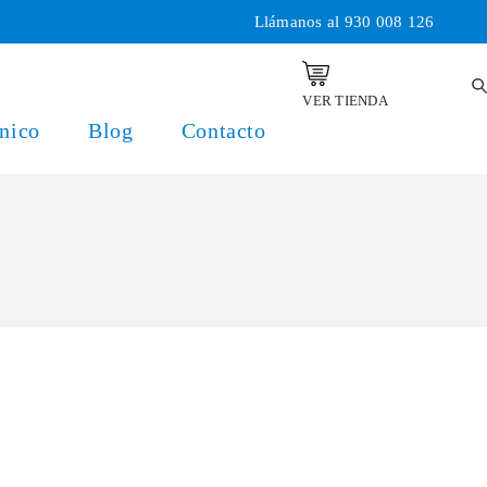
Llámanos al
930 008 126
VER TIENDA
nico
Blog
Contacto