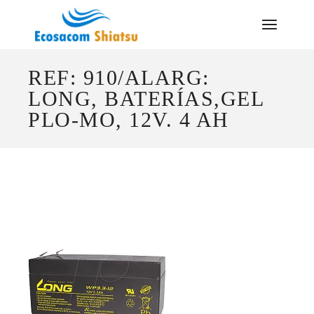
Saltar
al
contenido
REF: 910/ALARG:
LONG, BATERÍAS,GEL
PLO-MO, 12V. 4 AH