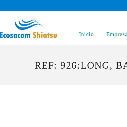
Saltar
al
contenido
Inicio
Empres
REF: 926:LONG, B