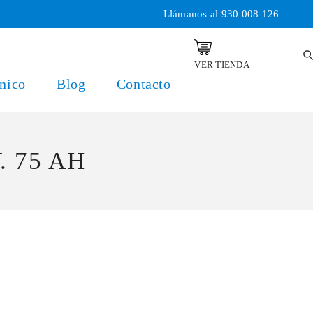
Llámanos al
930 008 126
VER TIENDA
nico
Blog
Contacto
. 75 AH