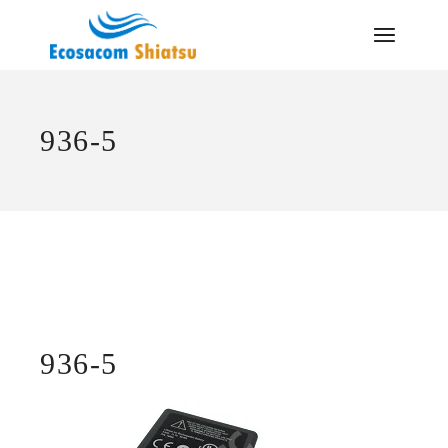
Saltar
al
contenido
936-5
936-5