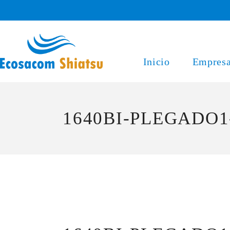
Saltar
al
contenido
Inicio
Empres
1640BI-PLEGADO1