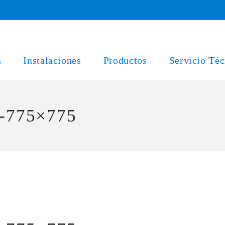
a
Instalaciones
Productos
Servicio Téc
-775×775