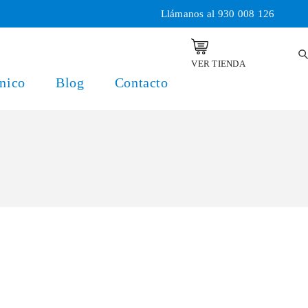
Llámanos al
930 008 126
VER TIENDA
nico
Blog
Contacto