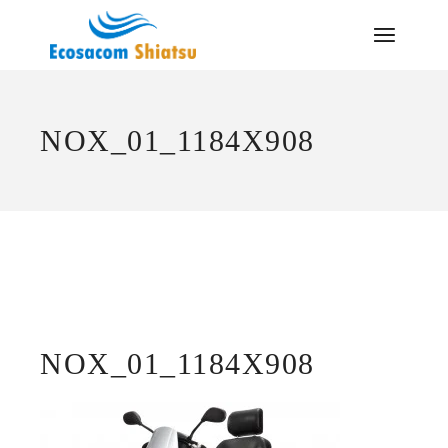
Saltar
al
contenido
NOX_01_1184X908
NOX_01_1184X908