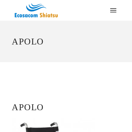
Saltar
al
contenido
APOLO
APOLO