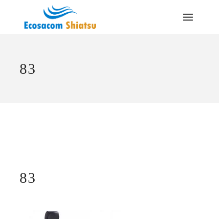
Saltar
al
contenido
83
83