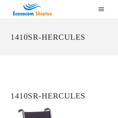
Saltar
al
contenido
1410SR-HERCULES
1410SR-HERCULES