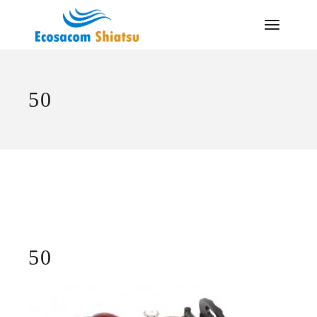
Saltar
al
contenido
50
50