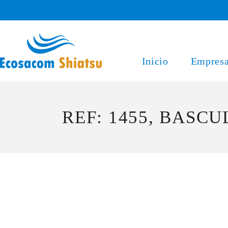
Saltar
al
contenido
Inicio
Empres
REF: 1455, BASC