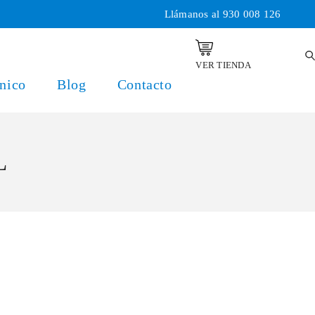
Llámanos al
930 008 126
VER TIENDA
nico
Blog
Contacto
L