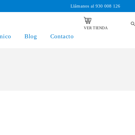
Llámanos al
930 008 126
VER TIENDA
nico
Blog
Contacto